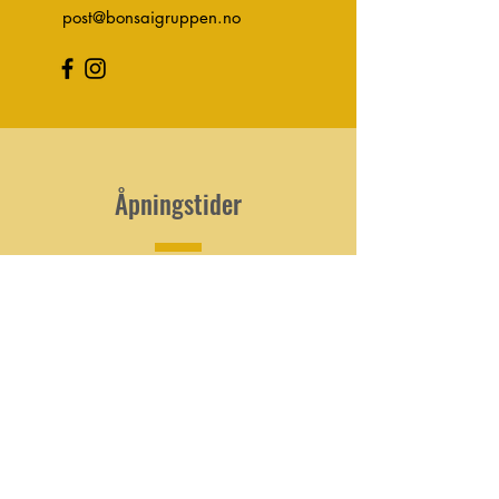
post@bonsaigruppen.no
Åpningstider
Man - Fre 10:00 - 20:00
Lør 10:00 - 18:00
Høytider og spesielle dager følger
Atli
Harebakkens åpningstider
.